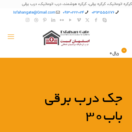
کرکره اتوماتیک، کرکره برقی، کرکره هوشمند، درب اتوماتیک، درب برقی
Isfahangate@Gmail.com
09130222024
03135551176
0
﷼0
جک درب برقی
باب30