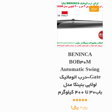
حراج
BENINCA
BOB30M
Automatic Swing
Gate-درب اتوماتیک
لولایی بنینکا مدل
باب30 تا 400 کیلوگرم
امتیاز
قیمت
قیمت
﷼
1
﷼
2
5.00
از 5