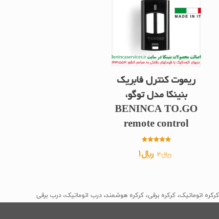
ریموت کنترل فابریک
بنینکا مدل توگو،
BENINCA TO.GO
remote control
امتیاز
قیمت
قیمت
﷼
1
﷼
2
5.00
از 5
اصلی
فعلی
﷼2
﷼1
بود.
است.
کرکره اتوماتیک، کرکره برقی، کرکره هوشمند، درب اتوماتیک، درب برقی