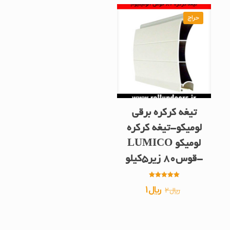
حراج
تیغه کرکره برقی
لومیکو-تیغه کرکره
لومیکو LUMICO
-قوس80 زیر5کیلو
امتیاز
قیمت
قیمت
﷼
1
﷼
2
5.00
از 5
اصلی
فعلی
﷼2
﷼1