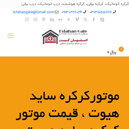
کرکره اتوماتیک، کرکره برقی، کرکره هوشمند، درب اتوماتیک، درب برقی
Isfahangate@Gmail.com
09130222024
03135551176
0
﷼0
موتورکرکره ساید
هیوت ، قیمت موتور