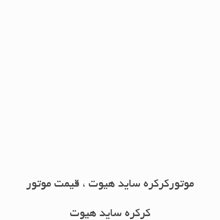
موتور کرکره ساید هیوت 2200کیلوگرم
UPS بدون یو پی اس
موتورکرکره ساید هیوت ، قیمت موتور
کرکره ساید هیوت