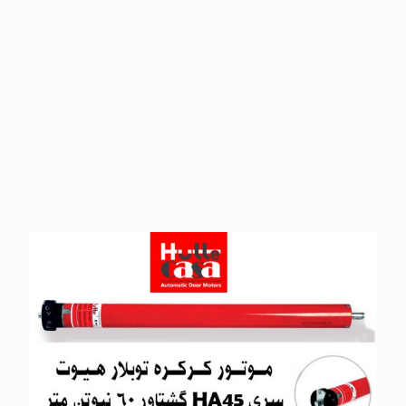
انواع موتورهای کرکره تیوبلار
هیوت در توانهای 10 تا 330 نیوتن
متر
Hutte AC/DC Tubular motors
for roll-up doors