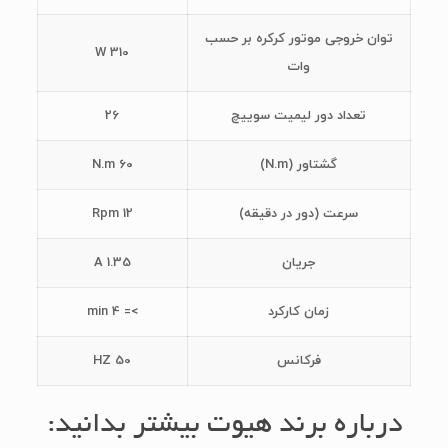
توان خروجی موتور کرکره بر حسب
310 W
وات
تعداد دور لیمیت سوییچ
26
گشتاور (N.m)
60 N.m
سرعت (دور در دقیقه)
12 Rpm
جریان
1.35 A
زمان کارکرد
>= 4 min
فرکانس
50 HZ
درباره برند هیوت بیشتر بدانید: