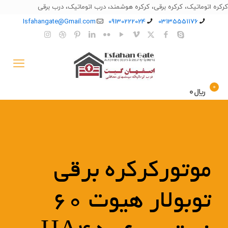
کرکره اتوماتیک، کرکره برقی، کرکره هوشمند، درب اتوماتیک، درب برقی
Isfahangate@Gmail.com
09130222024
03135551176
0
﷼0
موتورکرکره برقی
توبولار هیوت 60